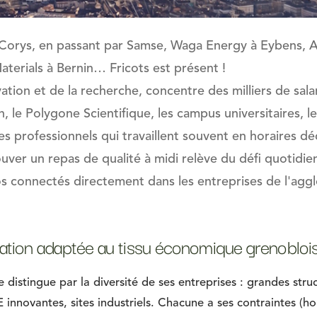
orys, en passant par Samse, Waga Energy à Eybens, Al
terials à Bernin… Fricots est présent !
vation et de la recherche, concentre des milliers de sal
n, le Polygone Scientifique, les campus universitaires, le
s professionnels qui travaillent souvent en horaires d
ouver un repas de qualité à midi relève du défi quotidie
gos connectés directement dans les entreprises de l'ag
ration adaptée au tissu économique grenobloi
distingue par la diversité de ses entreprises : grandes stru
innovantes, sites industriels. Chacune a ses contraintes (hor