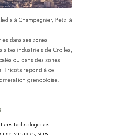
edia à Champagnier, Petzl à
ariés dans ses zones
s sites industriels de Crolles,
écalés ou dans des zones
n. Fricots répond à ce
glomération grenobloise.
s
ctures technologiques,
aires variables, sites