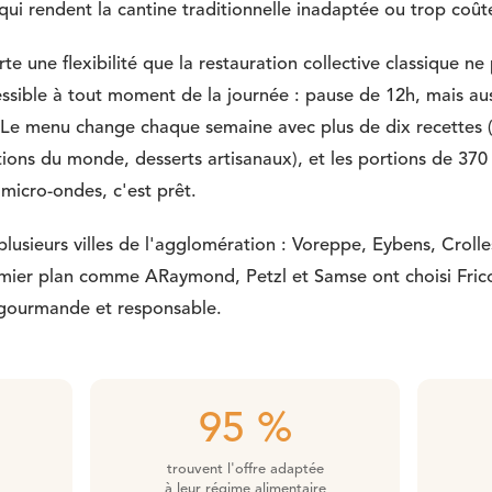
) qui rendent la cantine traditionnelle inadaptée ou trop coût
e une flexibilité que la restauration collective classique ne p
cessible à tout moment de la journée : pause de 12h, mais au
d. Le menu change chaque semaine avec plus de dix recettes (
tions du monde, desserts artisanaux), et les portions de 370
micro-ondes, c'est prêt.
plusieurs villes de l'agglomération : Voreppe, Eybens, Croll
remier plan comme ARaymond, Petzl et Samse ont choisi Fricot
e gourmande et responsable.
95 %
trouvent l'offre adaptée
à leur régime alimentaire