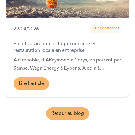
Villes desservies
29/04/2026
Fricots à Grenoble : frigo connecté et
restauration locale en entreprise
À Grenoble, d’ARaymond à Corys, en passant par
Samse, Waga Energy à Eybens, Aledia à
Champagnier, Petzl à Crolles ou encore Applied
Lire l'article
Materials à Bernin… Fricots est présent !
Retour au blog