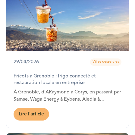
29/04/2026
Villes desservies
Fricots à Grenoble : frigo connecté et
restauration locale en entreprise
À Grenoble, d’ARaymond à Corys, en passant par
Samse, Waga Energy à Eybens, Aledia à
Champagnier, Petzl à Crolles ou encore Applied
Materials à Bernin… Fricots est présent !
Lire l'article